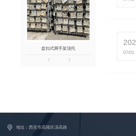
20
盘扣式脚手架顶托
底
07/01
地址：西安市高陵区汤高路