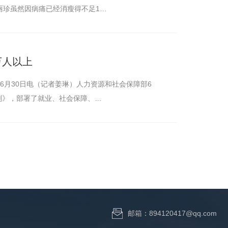
丽珍虽然因病痛已经消瘦得不足1…
万人以上
斜拉杆
京6月30日电（记者姜琳）人力资源和社会保障部6
规划》，部署了就业、社会保障、…
邮箱：894120417@qq.com