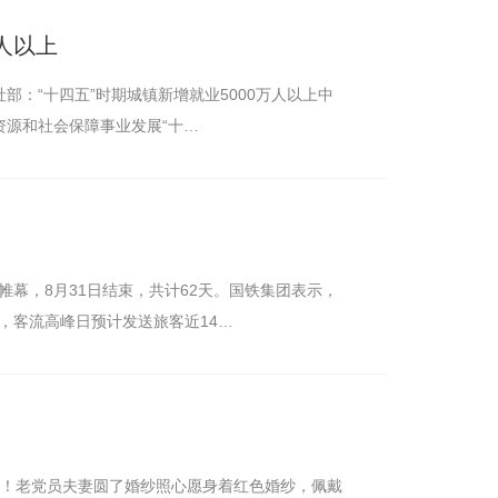
人以上
社部：“十四五”时期城镇新增就业5000万人以上中
资源和社会保障事业发展“十…
开帷幕，8月31日结束，共计62天。国铁集团表示，
平，客流高峰日预计发送旅客近14…
0年！老党员夫妻圆了婚纱照心愿身着红色婚纱，佩戴